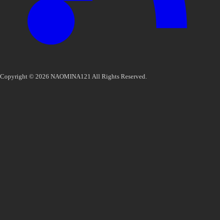
Copyright © 2026 NAOMINA121 All Rights Reserved.