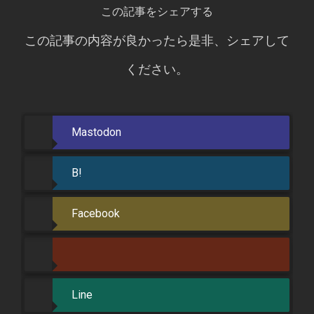
この記事をシェアする
この記事の内容が良かったら是非、シェアして
ください。
Mastodon
B!
Facebook
Line