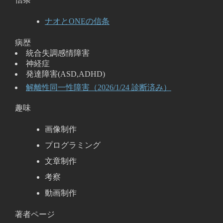
ナオとONEの信条
病歴
統合失調感情障害
神経症
発達障害(ASD,ADHD)
解離性同一性障害（2026/1/24 診断済み）
趣味
画像制作
プログラミング
文章制作
考察
動画制作
著者ページ