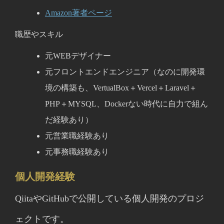
Amazon著者ページ
職歴やスキル
元WEBデザイナー
元フロントエンドエンジニア（なのに開発環
境の構築も、VertualBox＋Vercel＋Laravel＋
PHP＋MYSQL、Dockerない時代に自力で組ん
だ経験あり）
元営業職経験あり
元事務職経験あり
個人開発経験
QiitaやGitHubで公開している個人開発のプロジ
ェクトです。